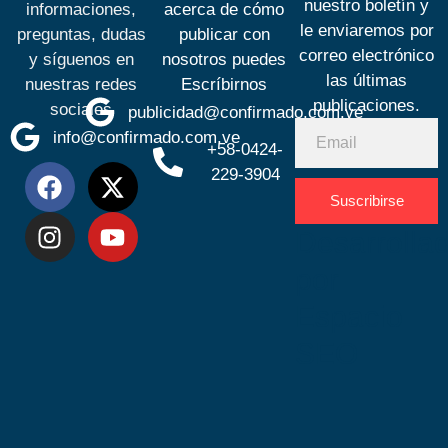
nuestro boletín y
informaciones,
acerca de cómo
le enviaremos por
preguntas, dudas
publicar con
correo electrónico
y síguenos en
nosotros puedes
las últimas
nuestras redes
Escríbirnos
publicaciones.
sociales
publicidad@confirmado.com.ve
info@confirmado.com.ve
+58-0424-
229-3904
Suscribirse
Desarrolla
por
Espacio
SEO