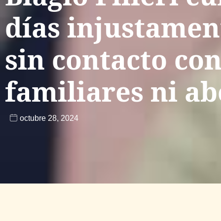
días injustamen
sin contacto con
familiares ni a
octubre 28, 2024