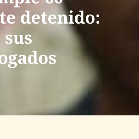
te detenido:
 sus
bogados