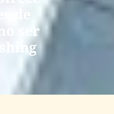
s de
no ser
ishing