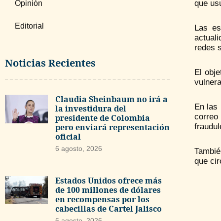
que us
Opinión
Editorial
Las es
actuali
redes s
Noticias Recientes
El obj
vulnera
Claudia Sheinbaum no irá a
En las 
la investidura del
correo
presidente de Colombia
pero enviará representación
fraudul
oficial
6 agosto, 2026
Tambié
que ci
Estados Unidos ofrece más
de 100 millones de dólares
en recompensas por los
cabecillas de Cartel Jalisco
6 agosto, 2026