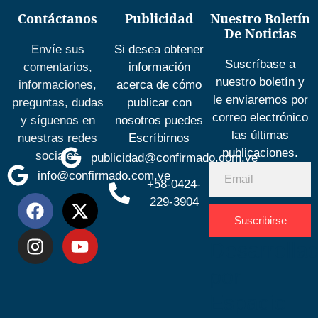
Contáctanos
Publicidad
Nuestro Boletín
De Noticias
Envíe sus
Si desea obtener
Suscríbase a
comentarios,
información
nuestro boletín y
informaciones,
acerca de cómo
le enviaremos por
preguntas, dudas
publicar con
correo electrónico
y síguenos en
nosotros puedes
las últimas
nuestras redes
Escríbirnos
publicaciones.
sociales
publicidad@confirmado.com.ve
info@confirmado.com.ve
+58-0424-
229-3904
Suscribirse
Desarrolla
por
Espacio