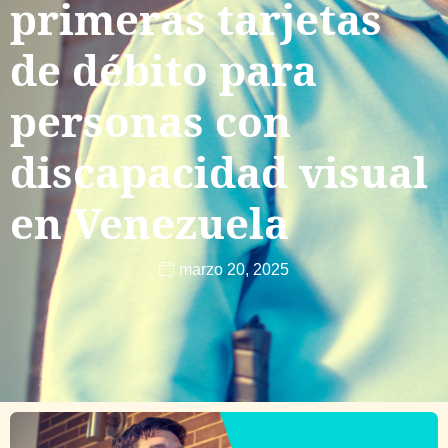
primeras tarjetas
de débito para
personas con
discapacidad visual
en Venezuela
marzo 20, 2025