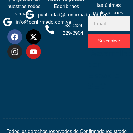
las últimas
nuestras redes
Escríbirnos
publicaciones.
sociales
publicidad@confirmado.com.ve
info@confirmado.com.ve
+58-0424-
229-3904
Suscribirse
Desarrolla
por
Espacio
SEO
Todos los derechos reservados de Confirmado registrado