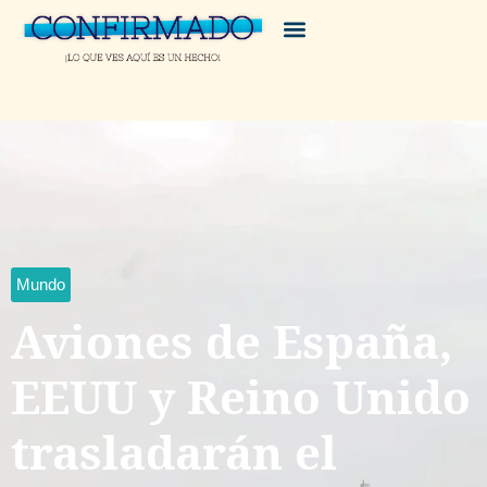
Mundo
Aviones de España,
EEUU y Reino Unido
trasladarán el