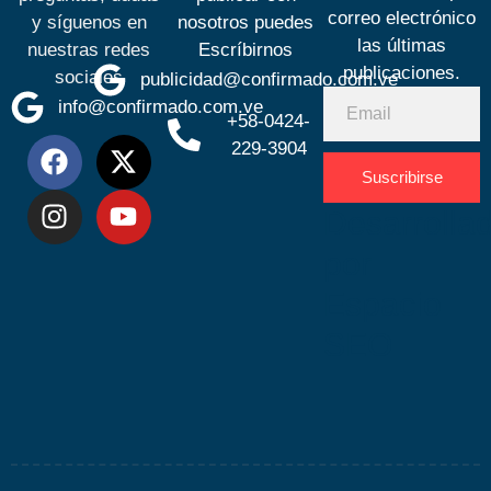
correo electrónico
y síguenos en
nosotros puedes
las últimas
nuestras redes
Escríbirnos
publicaciones.
sociales
publicidad@confirmado.com.ve
info@confirmado.com.ve
+58-0424-
229-3904
Suscribirse
Desarrolla
por
Espacio
SEO