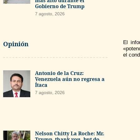
más alto durante el
Gobierno de Trump
7 agosto, 2026
El inf
Opinión
«potenc
el con
Antonio de la Cruz:
Venezuela aún no regresa a
Ítaca
7 agosto, 2026
Nelson Chitty La Roche: Mr.
Trump, thank you, but do