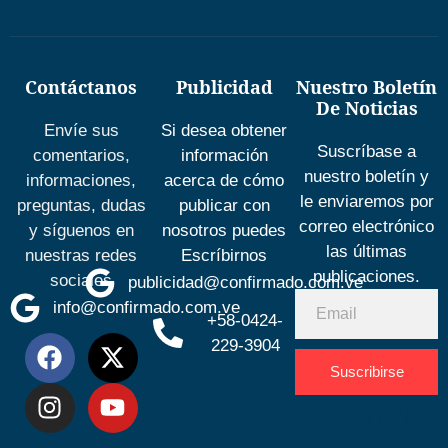
Contáctanos
Publicidad
Nuestro Boletín
De Noticias
Envíe sus
Si desea obtener
Suscríbase a
comentarios,
información
nuestro boletín y
informaciones,
acerca de cómo
le enviaremos por
preguntas, dudas
publicar con
correo electrónico
y síguenos en
nosotros puedes
las últimas
nuestras redes
Escríbirnos
publicaciones.
sociales
publicidad@confirmado.com.ve
info@confirmado.com.ve
+58-0424-
229-3904
Suscribirse
Desarrolla