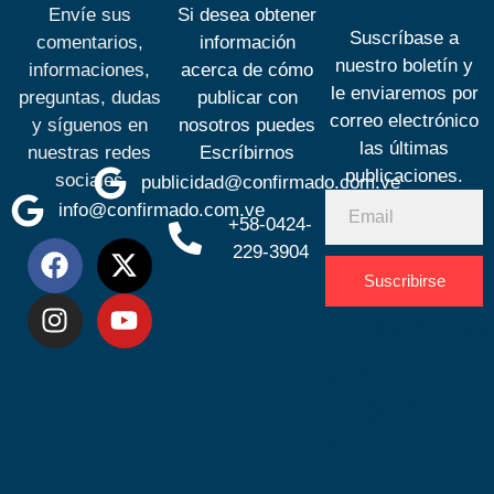
Envíe sus
Si desea obtener
Suscríbase a
comentarios,
información
nuestro boletín y
informaciones,
acerca de cómo
le enviaremos por
preguntas, dudas
publicar con
correo electrónico
y síguenos en
nosotros puedes
las últimas
nuestras redes
Escríbirnos
publicaciones.
sociales
publicidad@confirmado.com.ve
info@confirmado.com.ve
+58-0424-
229-3904
Suscribirse
Desarrolla
por
Espacio
SEO