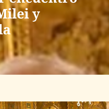
ilei y
da