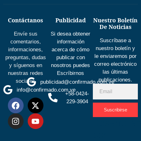
Contáctanos
Publicidad
Nuestro Boletín
De Noticias
Envíe sus
Si desea obtener
Suscríbase a
comentarios,
información
nuestro boletín y
informaciones,
acerca de cómo
le enviaremos por
preguntas, dudas
publicar con
correo electrónico
y síguenos en
nosotros puedes
las últimas
nuestras redes
Escríbirnos
publicaciones.
sociales
publicidad@confirmado.com.ve
info@confirmado.com.ve
+58-0424-
229-3904
Suscribirse
Desarrolla
por