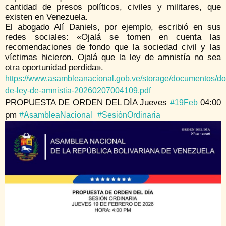
cantidad de presos políticos, civiles y militares, que
existen en Venezuela.
El abogado Alí Daniels, por ejemplo, escribió en sus
redes sociales: «Ojalá se tomen en cuenta las
recomendaciones de fondo que la sociedad civil y las
víctimas hicieron. Ojalá que la ley de amnistía no sea
otra oportunidad perdida».
https://www.asambleanacional.gob.ve/storage/documentos/d
de-ley-de-amnistia-20260207004109.pdf
PROPUESTA DE ORDEN DEL DÍA Jueves
04:00
#19Feb
pm
#AsambleaNacional
#SesiónOrdinaria