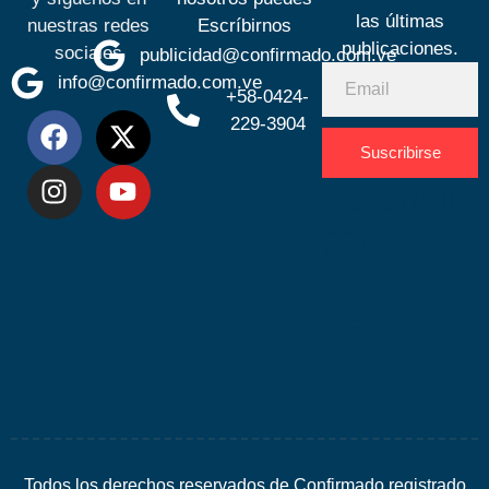
las últimas
nuestras redes
Escríbirnos
publicaciones.
sociales
publicidad@confirmado.com.ve
info@confirmado.com.ve
+58-0424-
229-3904
Suscribirse
Desarrolla
por
Espacio
SEO
Todos los derechos reservados de Confirmado registrado