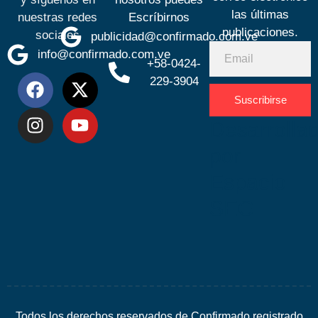
las últimas
nuestras redes
Escríbirnos
publicaciones.
sociales
publicidad@confirmado.com.ve
info@confirmado.com.ve
+58-0424-
229-3904
Suscribirse
Desarrolla
por
Espacio
SEO
Todos los derechos reservados de Confirmado registrado