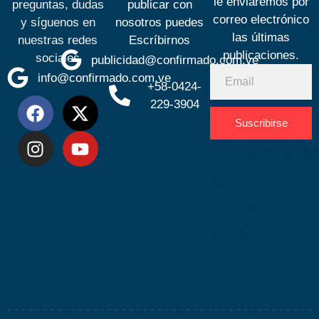
le enviaremos por
preguntas, dudas
publicar con
correo electrónico
y síguenos en
nosotros puedes
las últimas
nuestras redes
Escríbirnos
publicaciones.
sociales
publicidad@confirmado.com.ve
info@confirmado.com.ve
+58-0424-
229-3904
Suscribirse
Desarrolla
por
Espacio
SEO