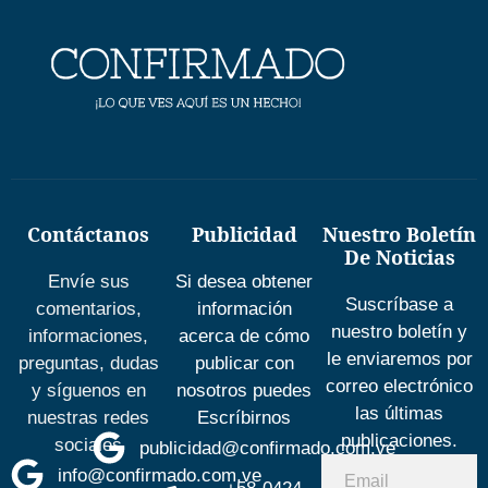
Contáctanos
Publicidad
Nuestro Boletín
De Noticias
Envíe sus
Si desea obtener
Suscríbase a
comentarios,
información
nuestro boletín y
informaciones,
acerca de cómo
le enviaremos por
preguntas, dudas
publicar con
correo electrónico
y síguenos en
nosotros puedes
las últimas
nuestras redes
Escríbirnos
publicaciones.
sociales
publicidad@confirmado.com.ve
info@confirmado.com.ve