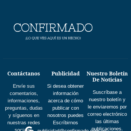
Contáctanos
Publicidad
Nuestro Boletín
De Noticias
Envíe sus
Si desea obtener
Suscríbase a
comentarios,
información
nuestro boletín y
informaciones,
acerca de cómo
le enviaremos por
preguntas, dudas
publicar con
correo electrónico
y síguenos en
nosotros puedes
las últimas
nuestras redes
Escríbirnos
publicaciones.
sociales
publicidad@confirmado.com.ve