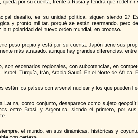
 queda por su cuenta, frente a Rusia y tendrá que redefinir 
ncipal desafío, es su unidad política, siguen siendo 27 
ógica y pronto militar, porqué se están rearmando, pero d
 la tripolaridad del nuevo orden mundial, en proceso.
iene peso propio y está por su cuenta. Japón tiene sus pro
inente más atrasado, aunque hay grandes diferencias, entre 
to, son escenarios regionales, con subpotencias, en compet
, Israel, Turquía, Irán, Arabia Saudí. En el Norte de África, 
 están los países con arsenal nuclear y los que pueden lleg
a Latina, como conjunto, desaparece como sujeto geopolíti
ones entre Brasil y Argentina, siendo el primero, por sus
te.
iempre, el mundo, en sus dinámicas, históricas y coyunt
able con certeza.