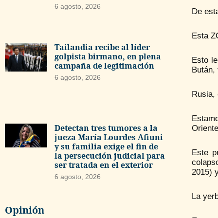
6 agosto, 2026
De esta
Esta Z
Tailandia recibe al líder
golpista birmano, en plena
Esto le
campaña de legitimación
Bután, 
6 agosto, 2026
Rusia, 
Estamo
Detectan tres tumores a la
Orient
jueza María Lourdes Afiuni
y su familia exige el fin de
Este p
la persecución judicial para
colapso
ser tratada en el exterior
2015) y
6 agosto, 2026
La yerb
Opinión