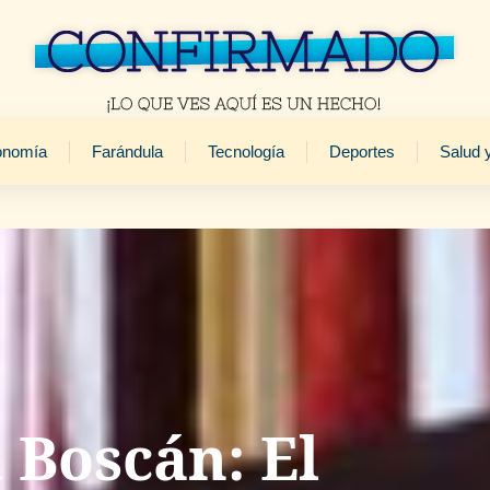
onomía
Farándula
Tecnología
Deportes
Salud 
Boscán: El