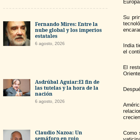
Europa,
Su pri
Fernando Mires: Entre la
tecnol
nube global y los imperios
encarar
estatales
6 agosto, 2026
India t
el cont
El res
Oriente
Asdrúbal Aguiar:El fin de
las tutelas y la hora de la
Después
nación
6 agosto, 2026
Améric
relaci
crecien
Claudio Nazoa: Un
Como s
semáforo en rojo
vaticin