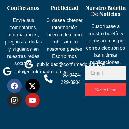
Contáctanos
Publicidad
Nuestro Boletín
De Noticias
Envíe sus
Si desea obtener
Suscríbase a
comentarios,
información
nuestro boletín y
informaciones,
acerca de cómo
le enviaremos por
preguntas, dudas
publicar con
correo electrónico
y síguenos en
nosotros puedes
las últimas
nuestras redes
Escríbirnos
publicaciones.
sociales
publicidad@confirmado.com.ve
info@confirmado.com.ve
+58-0424-
229-3904
Suscribirse
Desarrolla
por
Espacio