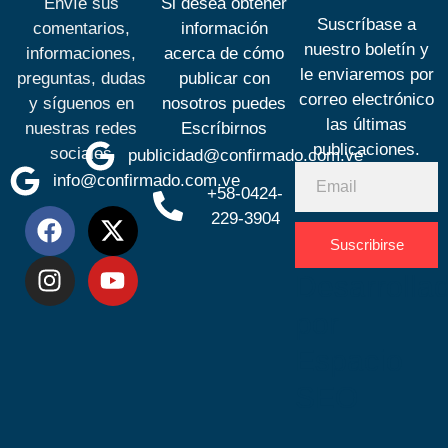
Envíe sus
Si desea obtener
Suscríbase a
comentarios,
información
nuestro boletín y
informaciones,
acerca de cómo
le enviaremos por
preguntas, dudas
publicar con
correo electrónico
y síguenos en
nosotros puedes
las últimas
nuestras redes
Escríbirnos
publicaciones.
sociales
publicidad@confirmado.com.ve
info@confirmado.com.ve
+58-0424-
229-3904
Suscribirse
Desarrolla
por
Espacio
SEO