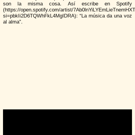
son la misma cosa. Así escribe en Spotify
(https://open.spotify.com/artist/7Ab0lnYiLYEmLieTnemHX
si=pbkIi2D6TQWhFkL4MgIDRA): “La música da una voz
al alma”.