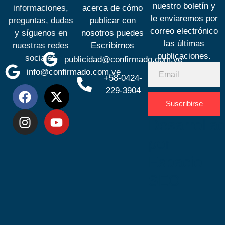
nuestro boletín y
informaciones,
acerca de cómo
le enviaremos por
preguntas, dudas
publicar con
correo electrónico
y síguenos en
nosotros puedes
las últimas
nuestras redes
Escríbirnos
publicaciones.
sociales
publicidad@confirmado.com.ve
info@confirmado.com.ve
+58-0424-
229-3904
Suscribirse
Desarrolla
por
Espacio
SEO