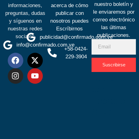
nuestro boletín y
informaciones,
acerca de cómo
le enviaremos por
preguntas, dudas
publicar con
correo electrónico
y síguenos en
nosotros puedes
las últimas
nuestras redes
Escríbirnos
publicaciones.
sociales
publicidad@confirmado.com.ve
info@confirmado.com.ve
+58-0424-
229-3904
Suscribirse
Desarrolla
por
Espacio
SEO