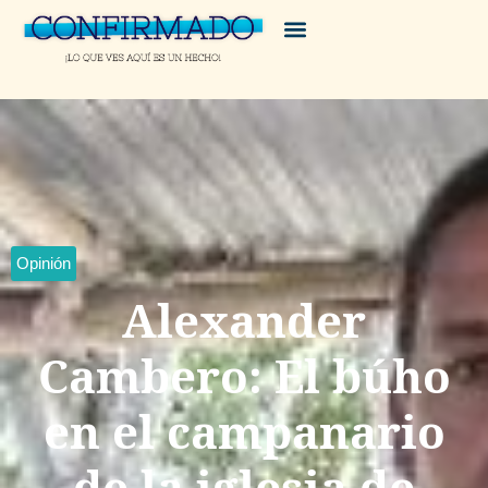
Opinión
Alexander
Cambero: El búho
en el campanario
de la iglesia de