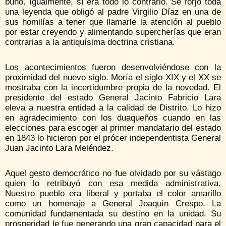
búho. Igualmente, sí era todo lo contrario. Se forjó toda
una leyenda que obligó al padre Virgilio Díaz en una de
sus homilías a tener que llamarle la atención al pueblo
por estar creyendo y alimentando supercherías que eran
contrarias a la antiquísima doctrina cristiana.
Los acontecimientos fueron desenvolviéndose con la
proximidad del nuevo siglo. Moría el siglo XIX y el XX se
mostraba con la incertidumbre propia de la novedad. El
presidente del estado General Jacinto Fabricio Lara
eleva a nuestra entidad a la calidad de Distrito. Lo hizo
en agradecimiento con los duaqueños cuando en las
elecciones para escoger al primer mandatario del estado
en 1843 lo hicieron por el prócer independentista General
Juan Jacinto Lara Meléndez.
Aquel gesto democrático no fue olvidado por su vástago
quien lo retribuyó con esa medida administrativa.
Nuestro pueblo era liberal y portaba el color amarillo
como un homenaje a General Joaquín Crespo. La
comunidad fundamentada su destino en la unidad. Su
prosperidad le fue generando una gran capacidad para el