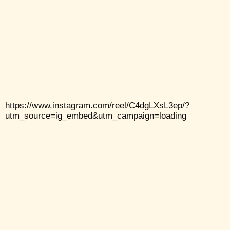
https://www.instagram.com/reel/C4dgLXsL3ep/?
utm_source=ig_embed&utm_campaign=loading