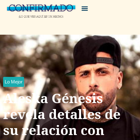
Lo Mejor
Aleska Génesis
revela detalles de
su relación con