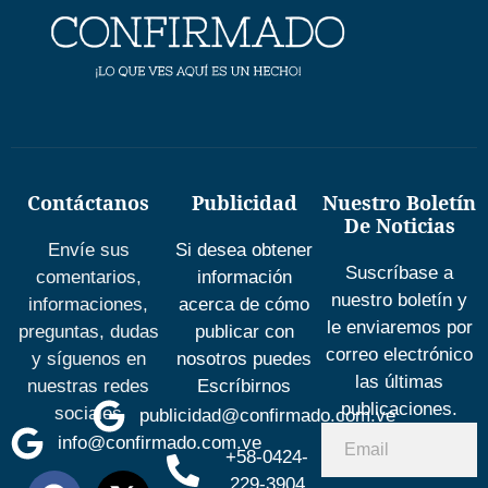
Contáctanos
Publicidad
Nuestro Boletín
De Noticias
Envíe sus
Si desea obtener
Suscríbase a
comentarios,
información
nuestro boletín y
informaciones,
acerca de cómo
le enviaremos por
preguntas, dudas
publicar con
correo electrónico
y síguenos en
nosotros puedes
las últimas
nuestras redes
Escríbirnos
publicaciones.
sociales
publicidad@confirmado.com.ve
info@confirmado.com.ve
+58-0424-
229-3904