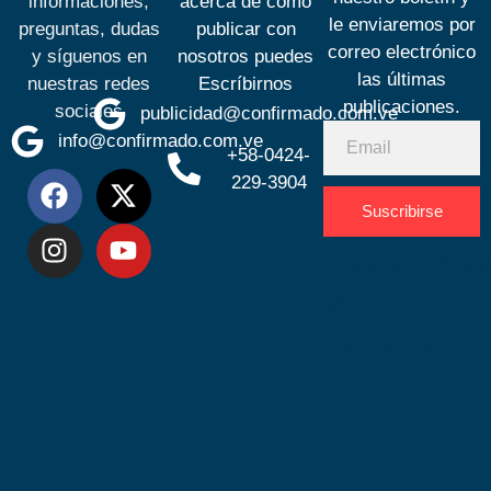
informaciones,
acerca de cómo
le enviaremos por
preguntas, dudas
publicar con
correo electrónico
y síguenos en
nosotros puedes
las últimas
nuestras redes
Escríbirnos
publicaciones.
sociales
publicidad@confirmado.com.ve
info@confirmado.com.ve
+58-0424-
229-3904
Suscribirse
Desarrolla
por
Espacio
SEO