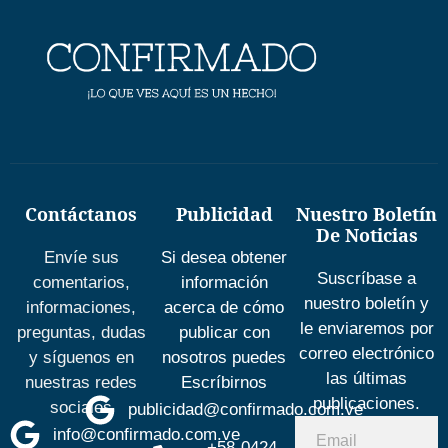
Contáctanos
Publicidad
Nuestro Boletín
De Noticias
Envíe sus
Si desea obtener
Suscríbase a
comentarios,
información
nuestro boletín y
informaciones,
acerca de cómo
le enviaremos por
preguntas, dudas
publicar con
correo electrónico
y síguenos en
nosotros puedes
las últimas
nuestras redes
Escríbirnos
publicaciones.
sociales
publicidad@confirmado.com.ve
info@confirmado.com.ve
+58-0424-