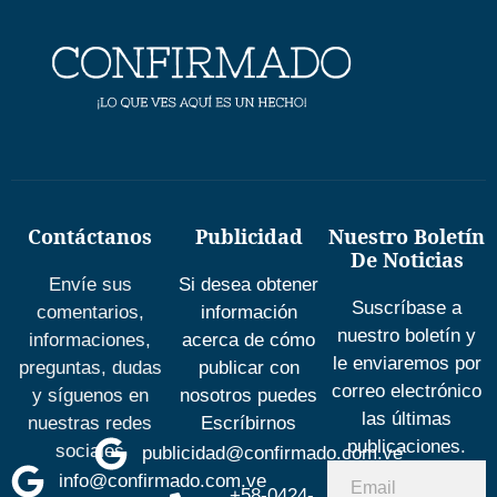
Contáctanos
Publicidad
Nuestro Boletín
De Noticias
Envíe sus
Si desea obtener
Suscríbase a
comentarios,
información
nuestro boletín y
informaciones,
acerca de cómo
le enviaremos por
preguntas, dudas
publicar con
correo electrónico
y síguenos en
nosotros puedes
las últimas
nuestras redes
Escríbirnos
publicaciones.
sociales
publicidad@confirmado.com.ve
info@confirmado.com.ve
+58-0424-