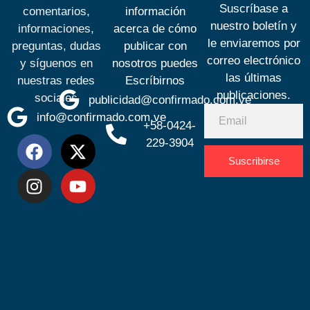
Suscríbase a
comentarios,
información
nuestro boletín y
informaciones,
acerca de cómo
le enviaremos por
preguntas, dudas
publicar con
correo electrónico
y síguenos en
nosotros puedes
las últimas
nuestras redes
Escríbirnos
publicaciones.
sociales
publicidad@confirmado.com.ve
info@confirmado.com.ve
+58-0424-
229-3904
Suscribirse
Desarrolla
por
Espacio
SEO