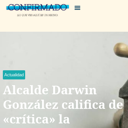
Actualidad
Alcalde Darwin
González califica de
«crítica» la