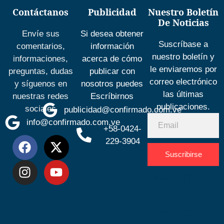
Contáctanos
Publicidad
Nuestro Boletín
De Noticias
Envíe sus
Si desea obtener
Suscríbase a
comentarios,
información
nuestro boletín y
informaciones,
acerca de cómo
le enviaremos por
preguntas, dudas
publicar con
correo electrónico
y síguenos en
nosotros puedes
las últimas
nuestras redes
Escríbirnos
publicaciones.
sociales
publicidad@confirmado.com.ve
info@confirmado.com.ve
+58-0424-
229-3904
Suscribirse
Desarrolla
por
Espacio