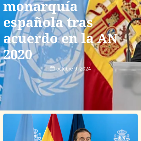
monarquía
española tras
acuerdo en la AN
2020
octubre 9, 2024