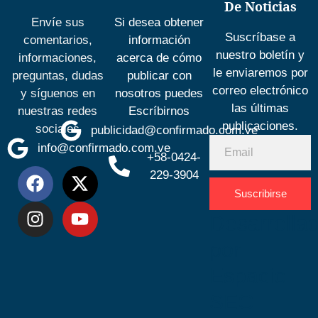
De Noticias
Envíe sus
Si desea obtener
Suscríbase a
comentarios,
información
nuestro boletín y
informaciones,
acerca de cómo
le enviaremos por
preguntas, dudas
publicar con
correo electrónico
y síguenos en
nosotros puedes
las últimas
nuestras redes
Escríbirnos
publicaciones.
sociales
publicidad@confirmado.com.ve
info@confirmado.com.ve
+58-0424-
229-3904
Suscribirse
Desarrolla
por
Espacio
SEO