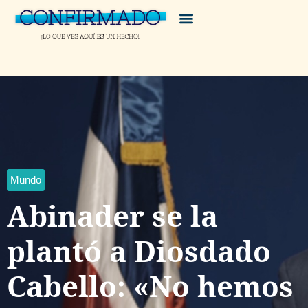
Mundo
Abinader se la
plantó a Diosdado
Cabello: «No hemos