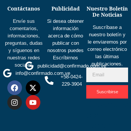
Contáctanos
Publicidad
Nuestro Boletín
De Noticias
Envíe sus
Si desea obtener
Suscríbase a
comentarios,
información
nuestro boletín y
informaciones,
acerca de cómo
le enviaremos por
preguntas, dudas
publicar con
correo electrónico
y síguenos en
nosotros puedes
las últimas
nuestras redes
Escríbirnos
publicaciones.
sociales
publicidad@confirmado.com.ve
info@confirmado.com.ve
+58-0424-
229-3904
Suscribirse
Desarrolla
por
Espacio