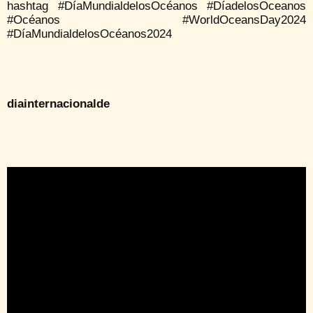
hashtag #DíaMundialdelosOcéanos #DíadelosOceanos
#Océanos #WorldOceansDay2024
#DíaMundialdelosOcéanos2024
diainternacionalde