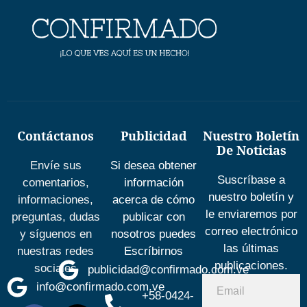
Contáctanos
Publicidad
Nuestro Boletín
De Noticias
Envíe sus
Si desea obtener
Suscríbase a
comentarios,
información
nuestro boletín y
informaciones,
acerca de cómo
le enviaremos por
preguntas, dudas
publicar con
correo electrónico
y síguenos en
nosotros puedes
las últimas
nuestras redes
Escríbirnos
publicaciones.
sociales
publicidad@confirmado.com.ve
info@confirmado.com.ve
+58-0424-