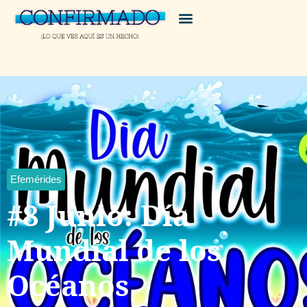
Efemérides
#8 Junio: Día
Mundial de los
Océanos