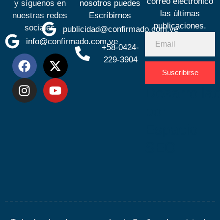
correo electrónico
y síguenos en
nosotros puedes
las últimas
nuestras redes
Escríbirnos
publicaciones.
sociales
publicidad@confirmado.com.ve
info@confirmado.com.ve
+58-0424-
229-3904
Suscribirse
Desarrolla
por
Espacio
SEO