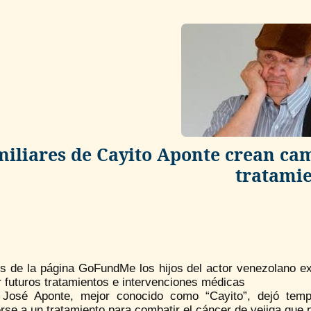
iliares de Cayito Aponte crean ca
tratami
és de la página GoFundMe los hijos del actor venezolano ex
 futuros tratamientos e intervenciones médicas
 José Aponte, mejor conocido como “Cayito”, dejó temp
se a un tratamiento para combatir el cáncer de vejiga que 