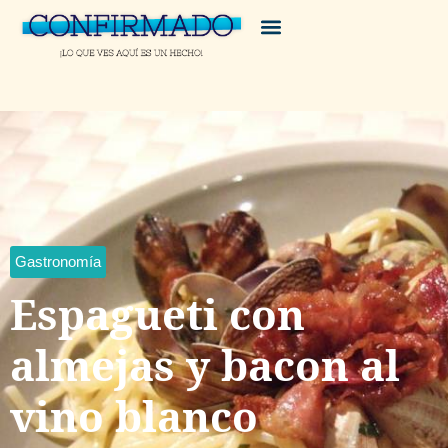
Gastronomía
Espagueti con
almejas y bacon al
vino blanco