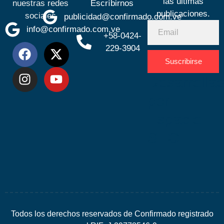
las últimas
nuestras redes
Escríbirnos
publicaciones.
sociales
publicidad@confirmado.com.ve
info@confirmado.com.ve
+58-0424-
229-3904
Suscribirse
Desarrolla
por
Espacio
SEO
Todos los derechos reservados de Confirmado registrado