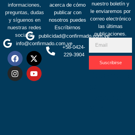
nuestro boletín y
informaciones,
acerca de cómo
le enviaremos por
preguntas, dudas
publicar con
correo electrónico
y síguenos en
nosotros puedes
las últimas
nuestras redes
Escríbirnos
publicaciones.
sociales
publicidad@confirmado.com.ve
info@confirmado.com.ve
+58-0424-
229-3904
Suscribirse
Desarrolla
por
Espacio
SEO