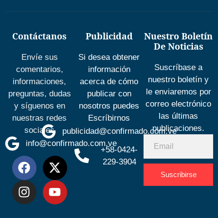
Contáctanos
Publicidad
Nuestro Boletín
De Noticias
Envíe sus
Si desea obtener
Suscríbase a
comentarios,
información
nuestro boletín y
informaciones,
acerca de cómo
le enviaremos por
preguntas, dudas
publicar con
correo electrónico
y síguenos en
nosotros puedes
las últimas
nuestras redes
Escríbirnos
publicaciones.
sociales
publicidad@confirmado.com.ve
info@confirmado.com.ve
+58-0424-
229-3904
Suscribirse
Desarrolla
por