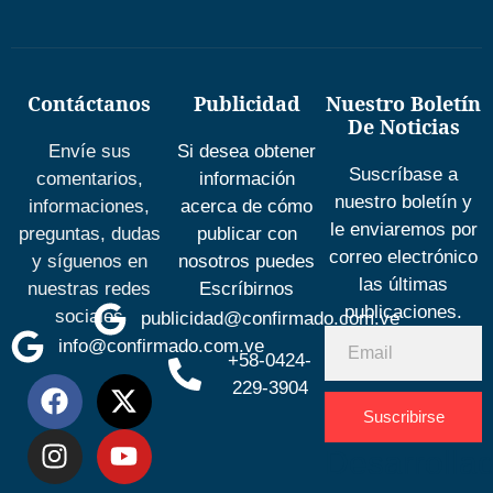
Contáctanos
Publicidad
Nuestro Boletín
De Noticias
Envíe sus
Si desea obtener
Suscríbase a
comentarios,
información
nuestro boletín y
informaciones,
acerca de cómo
le enviaremos por
preguntas, dudas
publicar con
correo electrónico
y síguenos en
nosotros puedes
las últimas
nuestras redes
Escríbirnos
publicaciones.
sociales
publicidad@confirmado.com.ve
info@confirmado.com.ve
+58-0424-
229-3904
Suscribirse
Desarrolla