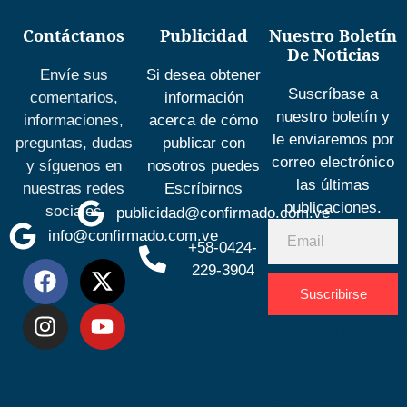
Contáctanos
Publicidad
Nuestro Boletín
De Noticias
Envíe sus
Si desea obtener
Suscríbase a
comentarios,
información
nuestro boletín y
informaciones,
acerca de cómo
le enviaremos por
preguntas, dudas
publicar con
correo electrónico
y síguenos en
nosotros puedes
las últimas
nuestras redes
Escríbirnos
publicaciones.
sociales
publicidad@confirmado.com.ve
info@confirmado.com.ve
+58-0424-
229-3904
Suscribirse
Desarrolla
por
Espacio