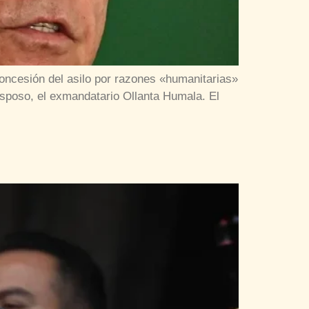
concesión del asilo por razones «humanitarias»
esposo, el exmandatario Ollanta Humala. El