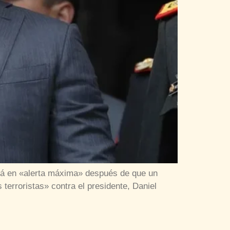
stá en «alerta máxima» después de que un
terroristas» contra el presidente, Daniel