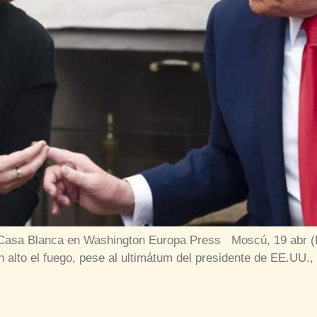
Casa Blanca en Washington Europa Press Moscú, 19 abr (E
n alto el fuego, pese al ultimátum del presidente de EE.U