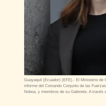
Guayaquil (Ecuador) (EFE).- El Ministerio d
informe del Comando Conjunto de las Fuerzas A
Noboa, y miembros de su Gabinete. A través 