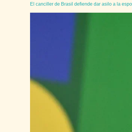
El canciller de Brasil defiende dar asilo a la e