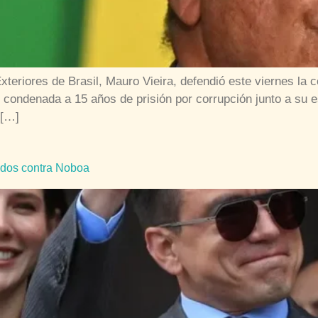
xteriores de Brasil, Mauro Vieira, defendió este viernes la 
 condenada a 15 años de prisión por corrupción junto a su 
 […]
ados contra Noboa