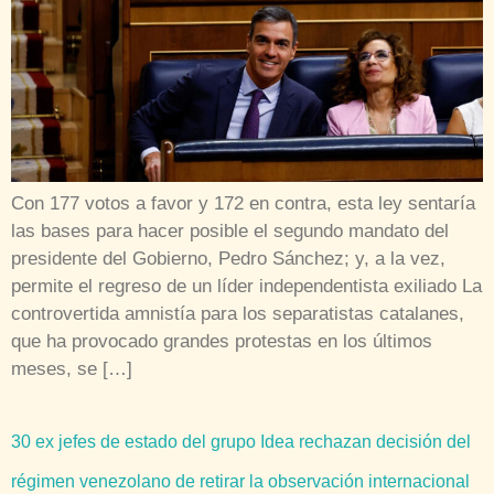
Con 177 votos a favor y 172 en contra, esta ley sentaría
las bases para hacer posible el segundo mandato del
presidente del Gobierno, Pedro Sánchez; y, a la vez,
permite el regreso de un líder independentista exiliado La
controvertida amnistía para los separatistas catalanes,
que ha provocado grandes protestas en los últimos
meses, se […]
30 ex jefes de estado del grupo Idea rechazan decisión del
régimen venezolano de retirar la observación internacional