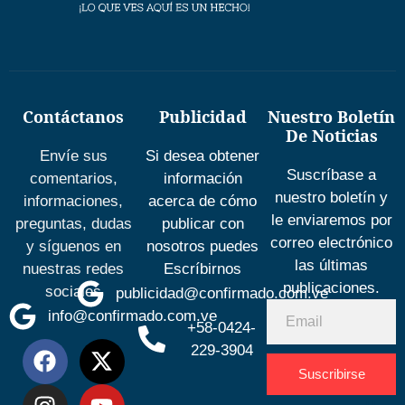
Contáctanos
Publicidad
Nuestro Boletín
De Noticias
Envíe sus
Si desea obtener
Suscríbase a
comentarios,
información
nuestro boletín y
informaciones,
acerca de cómo
le enviaremos por
preguntas, dudas
publicar con
correo electrónico
y síguenos en
nosotros puedes
las últimas
nuestras redes
Escríbirnos
publicaciones.
sociales
publicidad@confirmado.com.ve
info@confirmado.com.ve
+58-0424-
229-3904
Suscribirse