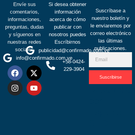
Envíe sus
Si desea obtener
Suscríbase a
comentarios,
información
nuestro boletín y
informaciones,
acerca de cómo
le enviaremos por
preguntas, dudas
publicar con
correo electrónico
y síguenos en
nosotros puedes
las últimas
nuestras redes
Escríbirnos
publicaciones.
sociales
publicidad@confirmado.com.ve
info@confirmado.com.ve
+58-0424-
229-3904
Suscribirse
Desarrolla
por
Espacio
SEO