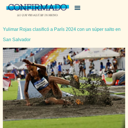
Yulimar Rojas clasificó a París 2024 con un súper salto en
San Salvador