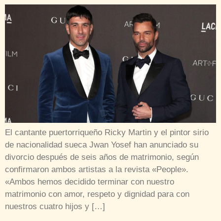
El cantante puertorriqueño Ricky Martin y el pintor sirio
de nacionalidad sueca Jwan Yosef han anunciado su
divorcio después de seis años de matrimonio, según
confirmaron ambos artistas a la revista «People».
«Ambos hemos decidido terminar con nuestro
matrimonio con amor, respeto y dignidad para con
nuestros cuatro hijos y […]