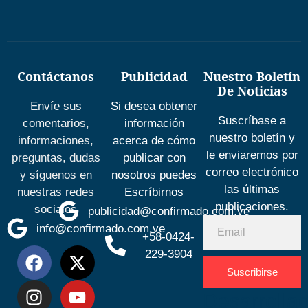
Contáctanos
Publicidad
Nuestro Boletín
De Noticias
Envíe sus
Si desea obtener
Suscríbase a
comentarios,
información
nuestro boletín y
informaciones,
acerca de cómo
le enviaremos por
preguntas, dudas
publicar con
correo electrónico
y síguenos en
nosotros puedes
las últimas
nuestras redes
Escríbirnos
publicaciones.
sociales
publicidad@confirmado.com.ve
info@confirmado.com.ve
+58-0424-
229-3904
Suscribirse
Desarrolla