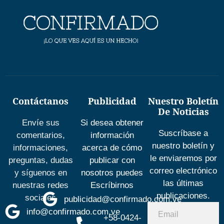
Contáctanos
Publicidad
Nuestro Boletín
De Noticias
Envíe sus
Si desea obtener
Suscríbase a
comentarios,
información
nuestro boletín y
informaciones,
acerca de cómo
le enviaremos por
preguntas, dudas
publicar con
correo electrónico
y síguenos en
nosotros puedes
las últimas
nuestras redes
Escríbirnos
publicaciones.
sociales
publicidad@confirmado.com.ve
info@confirmado.com.ve
+58-0424-