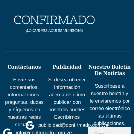
Contáctanos
Publicidad
Nuestro Boletín
De Noticias
Envíe sus
Si desea obtener
Suscríbase a
comentarios,
información
nuestro boletín y
informaciones,
acerca de cómo
le enviaremos por
preguntas, dudas
publicar con
correo electrónico
y síguenos en
nosotros puedes
las últimas
nuestras redes
Escríbirnos
publicaciones.
sociales
publicidad@confirmado.com.ve
info@confirmado.com.ve