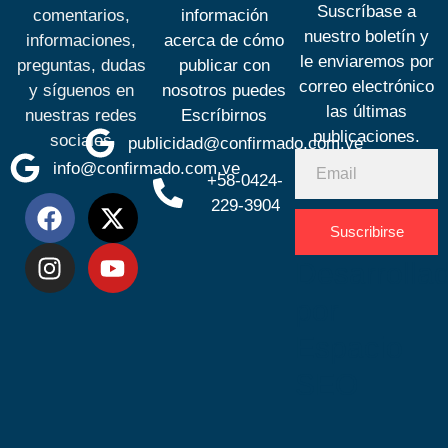
Suscríbase a
comentarios,
información
nuestro boletín y
informaciones,
acerca de cómo
le enviaremos por
preguntas, dudas
publicar con
correo electrónico
y síguenos en
nosotros puedes
las últimas
nuestras redes
Escríbirnos
publicaciones.
sociales
publicidad@confirmado.com.ve
info@confirmado.com.ve
+58-0424-
229-3904
Suscribirse
Desarrolla
por
Espacio
SEO