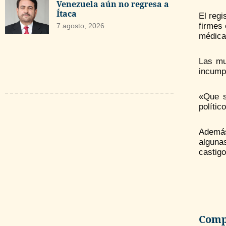
Venezuela aún no regresa a
Ítaca
El regi
firmes 
7 agosto, 2026
médica
Las mu
incumpl
«Que s
polític
Además
alguna
castigo
Compa