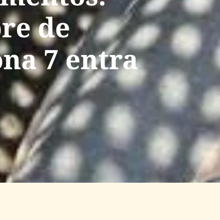
re de
ona 7 entra