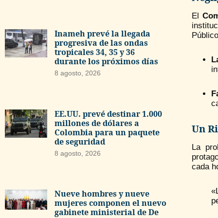
El
Com
institu
Inameh prevé la llegada
Públic
progresiva de las ondas
tropicales 34, 35 y 36
L
durante los próximos días
i
8 agosto, 2026
F
c
EE.UU. prevé destinar 1.000
millones de dólares a
Un Ri
Colombia para un paquete
de seguridad
La pro
8 agosto, 2026
protago
cada h
«
Nueve hombres y nueve
p
mujeres componen el nuevo
gabinete ministerial de De