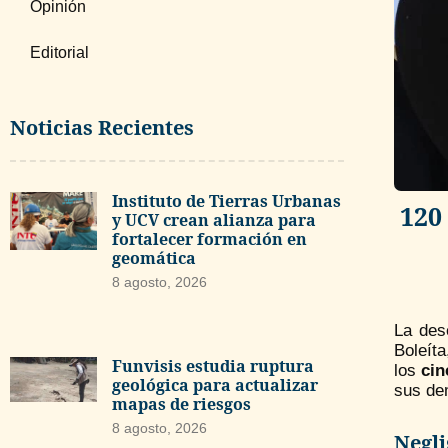
Opinión
Editorial
Noticias Recientes
Instituto de Tierras Urbanas
120
y UCV crean alianza para
fortalecer formación en
geomática
8 agosto, 2026
La des
Boleíta
Funvisis estudia ruptura
los
cin
geológica para actualizar
sus de
mapas de riesgos
8 agosto, 2026
Negli