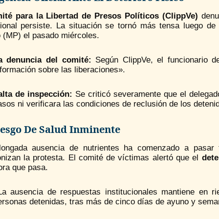
ité para la Libertad de Presos Políticos (ClippVe)
denun
cional persiste. La situación se tornó más tensa luego de 
o (MP) el pasado miércoles.
a denuncia del comité:
Según ClippVe, el funcionario d
nformación sobre las liberaciones».
alta de inspección:
Se criticó severamente que el delegado
asos ni verificara las condiciones de reclusión de los deten
esgo De Salud Inminente
longada ausencia de nutrientes ha comenzado a pasar 
nizan la protesta. El comité de víctimas alertó que el
dete
ora que pasa.
La ausencia de respuestas institucionales mantiene en rie
ersonas detenidas, tras más de cinco días de ayuno y seman