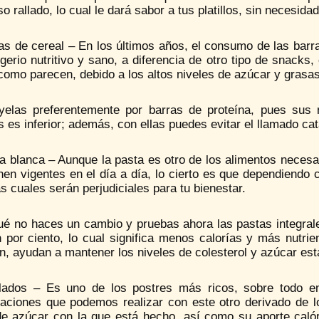
o rallado, lo cual le dará sabor a tus platillos, sin necesi
ras de cereal – En los últimos años, el consumo de las bar
igerio nutritivo y sano, a diferencia de otro tipo de snack
como parecen, debido a los altos niveles de azúcar y grasa
úyelas preferentemente por barras de proteína, pues su
s es inferior; además, con ellas puedes evitar el llamado ca
a blanca – Aunque la pasta es otro de los alimentos necesa
nen vigentes en el día a día, lo cierto es que dependiendo
s cuales serán perjudiciales para tu bienestar.
ué no haces un cambio y pruebas ahora las pastas integrale
n por ciento, lo cual significa menos calorías y más nutri
, ayudan a mantener los niveles de colesterol y azúcar est
lados – Es uno de los postres más ricos, sobre todo en
aciones que podemos realizar con este otro derivado de los
de azúcar con la que está hecho, así como su aporte calór