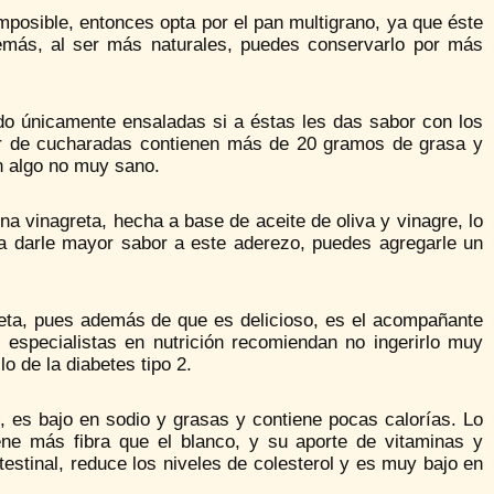
osible, entonces opta por el pan multigrano, ya que éste
Además, al ser más naturales, puedes conservarlo por más
o únicamente ensaladas si a éstas les das sabor con los
ar de cucharadas contienen más de 20 gramos de grasa y
en algo no muy sano.
a vinagreta, hecha a base de aceite de oliva y vinagre, lo
a darle mayor sabor a este aderezo, puedes agregarle un
ieta, pues además de que es delicioso, es el acompañante
s especialistas en nutrición recomiendan no ingerirlo muy
o de la diabetes tipo 2.
s, es bajo en sodio y grasas y contiene pocas calorías. Lo
iene más fibra que el blanco, y su aporte de vitaminas y
estinal, reduce los niveles de colesterol y es muy bajo en