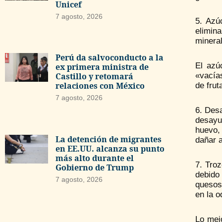
Unicef
7 agosto, 2026
5. Azú
elimina
mineral
Perú da salvoconducto a la
El azú
ex primera ministra de
«vacías
Castillo y retomará
relaciones con México
de frut
7 agosto, 2026
6. Desa
desayun
huevo,
La detención de migrantes
dañar a
en EE.UU. alcanza su punto
más alto durante el
7. Tro
Gobierno de Trump
debido
7 agosto, 2026
quesos 
en la o
Lo mej