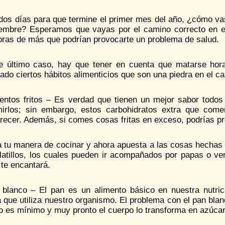
 dos días para que termine el primer mes del año, ¿cómo va
iembre? Esperamos que vayas por el camino correcto en e
ibras de más que podrían provocarte un problema de salud.
e último caso, hay que tener en cuenta que matarse hor
ado ciertos hábitos alimenticios que son una piedra en el ca
mentos fritos – Es verdad que tienen un mejor sabor todos
irlos; sin embargo, estos carbohidratos extra que come
ecer. Además, si comes cosas fritas en exceso, podrías pr
tu manera de cocinar y ahora apuesta a las cosas hechas a 
platillos, los cuales pueden ir acompañados por papas o v
te encantará.
 blanco – El pan es un alimento básico en nuestra nutrici
 que utiliza nuestro organismo. El problema con el pan blan
vo es mínimo y muy pronto el cuerpo lo transforma en azúcar