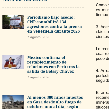
Como s
es muc
tiempo 
Periodismo bajo asedio:
CNP contabilizó 134
agresiones contra la prensa
3. Ade
en Venezuela durante 2026
clásic
cientos
7 agosto, 2026
Lo reco
cual r
México confirma el
poco de
restablecimiento de
relaciones con Perú tras la
4. Arr
salida de Betssy Chávez
perfect
7 agosto, 2026
seguido
El arro
Al menos 300 niños muertos
recome
en Gaza desde alto fuego de
mineral
octubre: uno al día, según
glucos