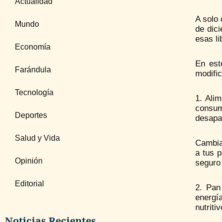
Actualidad
A solo
Mundo
de dic
esas l
Economía
En est
Farándula
modific
Tecnología
1. Ali
consum
Deportes
desapar
Salud y Vida
Cambia 
a tus 
Opinión
seguro 
Editorial
2. Pan
energía
nutriti
Noticias Recientes