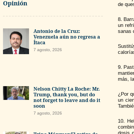
Opinión
de ques
8. Bar
un refr
Antonio de la Cruz:
sanas 
Venezuela aún no regresa a
Ítaca
Sustit
7 agosto, 2026
caloría
9. Past
mantie
más, la
Nelson Chitty La Roche: Mr.
¿Por q
Trump, thank you, but do
not forget to leave and do it
un cie
soon
También
7 agosto, 2026
10. He
combin
dosis 