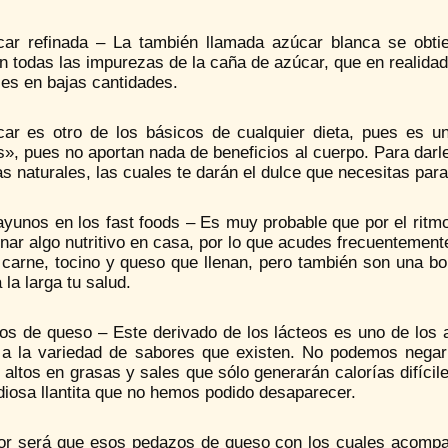
car refinada – La también llamada azúcar blanca se obti
n todas las impurezas de la caña de azúcar, que en realidad
es en bajas cantidades.
car es otro de los básicos de cualquier dieta, pues es un
», pues no aportan nada de beneficios al cuerpo. Para darle
as naturales, las cuales te darán el dulce que necesitas par
yunos en los fast foods – Es muy probable que por el ritmo
ar algo nutritivo en casa, por lo que acudes frecuentement
 carne, tocino y queso que llenan, pero también son una bo
 la larga tu salud.
zos de queso – Este derivado de los lácteos es uno de los 
 a la variedad de sabores que existen. No podemos negar
altos en grasas y sales que sólo generarán calorías difíci
diosa llantita que no hemos podido desaparecer.
or será que esos pedazos de queso con los cuales acompa