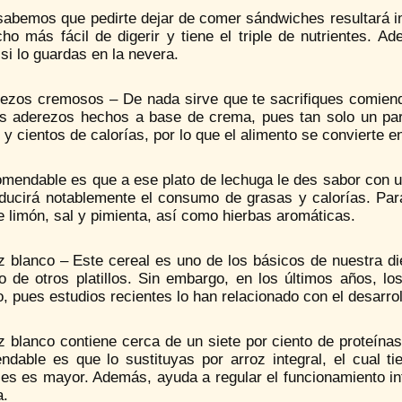
abemos que pedirte dejar de comer sándwiches resultará imp
ho más fácil de digerir y tiene el triple de nutrientes. 
si lo guardas en la nevera.
rezos cremosos – De nada sirve que te sacrifiques comiend
os aderezos hechos a base de crema, pues tan solo un p
 y cientos de calorías, por lo que el alimento se convierte 
mendable es que a ese plato de lechuga le des sabor con un
educirá notablemente el consumo de grasas y calorías. Par
 limón, sal y pimienta, así como hierbas aromáticas.
oz blanco – Este cereal es uno de los básicos de nuestra d
o de otros platillos. Sin embargo, en los últimos años, lo
, pues estudios recientes lo han relacionado con el desarroll
z blanco contiene cerca de un siete por ciento de proteína
ndable es que lo sustituyas por arroz integral, el cual t
es es mayor. Además, ayuda a regular el funcionamiento int
a.