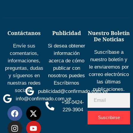
Contáctanos
Publicidad
Nuestro Boletín
De Noticias
Envíe sus
Si desea obtener
Suscríbase a
comentarios,
información
nuestro boletín y
informaciones,
acerca de cómo
le enviaremos por
preguntas, dudas
publicar con
correo electrónico
y síguenos en
nosotros puedes
las últimas
nuestras redes
Escríbirnos
publicaciones.
sociales
publicidad@confirmado.com.ve
info@confirmado.com.ve
+58-0424-
229-3904
Suscribirse
Desarrolla