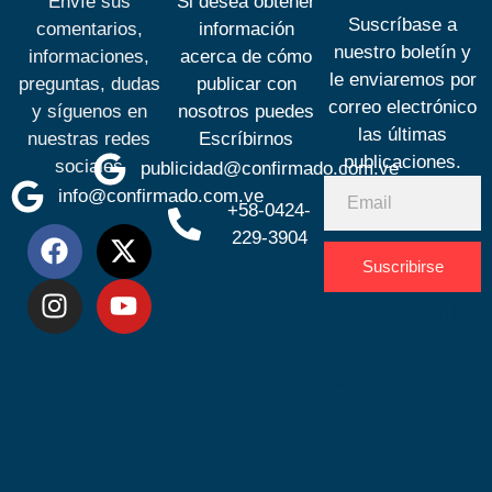
Envíe sus
Si desea obtener
Suscríbase a
comentarios,
información
nuestro boletín y
informaciones,
acerca de cómo
le enviaremos por
preguntas, dudas
publicar con
correo electrónico
y síguenos en
nosotros puedes
las últimas
nuestras redes
Escríbirnos
publicaciones.
sociales
publicidad@confirmado.com.ve
info@confirmado.com.ve
+58-0424-
229-3904
Suscribirse
Desarrolla
por
Espacio
SEO