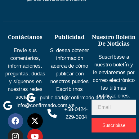
Contáctanos
Publicidad
Nuestro Boletín
De Noticias
Envíe sus
Si desea obtener
Suscríbase a
comentarios,
información
nuestro boletín y
informaciones,
acerca de cómo
le enviaremos por
preguntas, dudas
publicar con
correo electrónico
y síguenos en
nosotros puedes
las últimas
nuestras redes
Escríbirnos
publicaciones.
sociales
publicidad@confirmado.com.ve
info@confirmado.com.ve
+58-0424-
229-3904
Suscribirse
Desarrolla